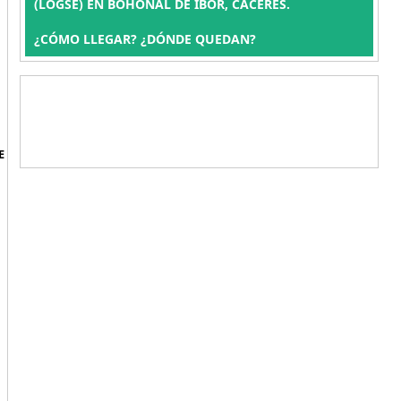
(LOGSE) EN BOHONAL DE IBOR, CÁCERES.
¿CÓMO LLEGAR? ¿DÓNDE QUEDAN?
E